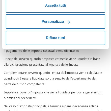
4% per coniugi e parenti in linea diretta
Accetta tutti
6% per fratelli e sorelle
6% sul valore totale per tutti gli altri parenti fino a quarto grado se
Personalizza
affini in linea retta o fino al terzo grado se affini in linea collaterale
8% sul valore totale per gli altri tipi di persone
Rifiuta tutti
Imposte catastali: come si pagano
Il pagamento delle
imposte catastali
viene distinto in:
Principale: ovvero quando l’imposta catastale viene liquidata in base
alla dichiarazione presentata all’Agenzia delle Entrate
Complementare: ovvero quando l’entità dell’imposta viene calcolata e
quindi potrà essere liquidata solo a seguito dell’accertamento da
parte dell’ufficio competente
Suppletiva: ovvero l’imposta che viene liquidata per correggere errori
o omissioni precedenti
Nel caso di imposta principale, il termine a pena decadenza entro il