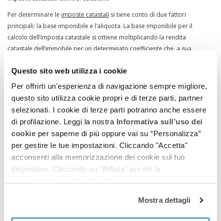
Per determinare le
imposte catastali
si tiene conto di due fattori
principali; la base imponibile e l’aliquota. La base imponibile per il
calcolo dell’imposta catastale si ottiene moltiplicando la rendita
catastale dell’immobile per un determinato coefficiente che, a sua
volta, varia a seconda del tipo di immobile stesso.
Questo sito web utilizza i cookie
Nel dettaglio tale coefficiente sarà:
Per offrirti un'esperienza di navigazione sempre migliore,
110 per la prima casa
questo sito utilizza cookie propri e di terze parti, partner
120 per fabbricati con codici catastali A e C
selezionati. I cookie di terze parti potranno anche essere
di profilazione. Leggi la nostra
Informativa sull’uso dei
140 per fabbricati con codice catastale B
cookie
per saperne di più oppure vai su “Personalizza”
60 per fabbricati con codice catastale A/10 e D
per gestire le tue impostazioni. Cliccando "Accetta"
acconsenti alla memorizzazione dei cookie sul tuo
40.8 per fabbricati con codice catastale C/1e E
dispositivo. Cliccando su "Rifiuta" accetti la
Per i terreni non edificabili la base imponibile viene calcolata
memorizzazione dei soli cookie necessari.
moltiplicando il reddito dominicale per 90 rivalutato del 25%.
Mostra dettagli
Per quanto concerne l’aliquota, il suo valore viene calcolato tenendo
conto del grado di parentela tra le parti; nel dettaglio