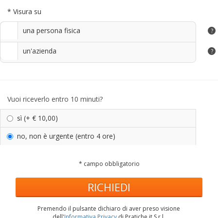
* Visura su
una persona fisica
?
un'azienda
?
Vuoi riceverlo entro 10 minuti?
sì
(+ € 10,00)
no, non è urgente
(entro 4 ore)
* campo obbligatorio
RICHIEDI
Premendo il pulsante dichiaro di aver preso visione
dell'
Informativa Privacy
di Pratiche.it S.r.l.