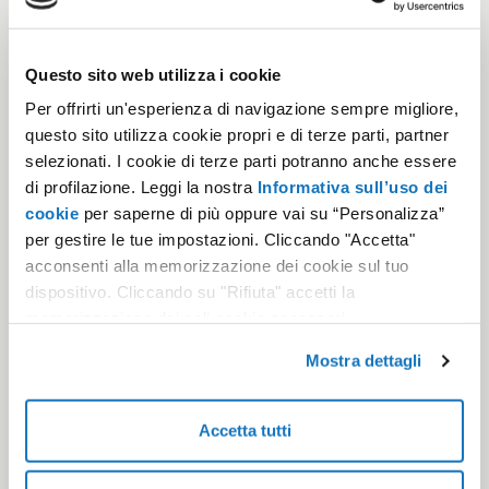
verified
Questo sito web utilizza i cookie
Per offrirti un'esperienza di navigazione sempre migliore,
20+ Anni
questo sito utilizza cookie propri e di terze parti, partner
selezionati. I cookie di terze parti potranno anche essere
Di esperienza nel settore
di profilazione. Leggi la nostra
Informativa sull’uso dei
cookie
per saperne di più oppure vai su “Personalizza”
per gestire le tue impostazioni. Cliccando "Accetta"
groups
acconsenti alla memorizzazione dei cookie sul tuo
dispositivo. Cliccando su "Rifiuta" accetti la
500.000+
memorizzazione dei soli cookie necessari.
Clienti soddisfatti
Mostra dettagli
star
Accetta tutti
4.8/5