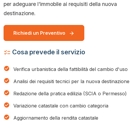
per adeguare l'immobile ai requisiti della nuova
destinazione.
Richiedi un Preventivo
arrow_forward
Cosa prevede il servizio
checklist
check_circle
Verifica urbanistica della fattibilità del cambio d'uso
check_circle
Analisi dei requisiti tecnici per la nuova destinazione
check_circle
Redazione della pratica edilizia (SCIA o Permesso)
check_circle
Variazione catastale con cambio categoria
check_circle
Aggiornamento della rendita catastale