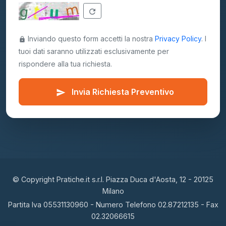
refresh
Inviando questo form accetti la nostra
Privacy Policy
. I
lock
tuoi dati saranno utilizzati esclusivamente per
rispondere alla tua richiesta.
Invia Richiesta Preventivo
send
© Copyright Pratiche.it s.r.l. Piazza Duca d'Aosta, 12 - 20125
Milano
Partita Iva 05531130960 - Numero Telefono 02.87212135 - Fax
02.32066615