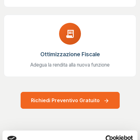
receipt_long
Ottimizzazione Fiscale
Adegua la rendita alla nuova funzione
Richiedi Preventivo Gratuito
arrow_forward