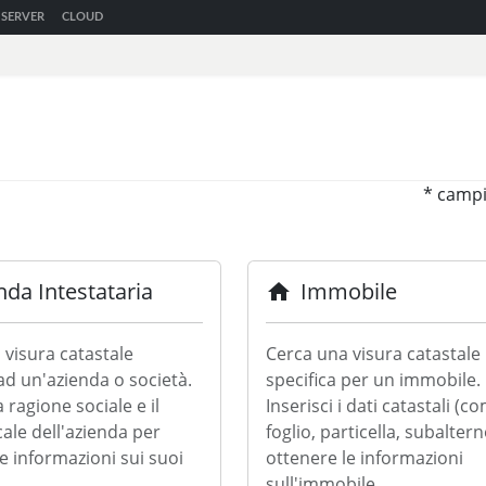
SERVER
CLOUD
* campi
nda Intestataria
Immobile
home
 visura catastale
Cerca una visura catastale
ad un'azienda o società.
specifica per un immobile.
a ragione sociale e il
Inserisci i dati catastali (c
cale dell'azienda per
foglio, particella, subalter
e informazioni sui suoi
ottenere le informazioni
sull'immobile.