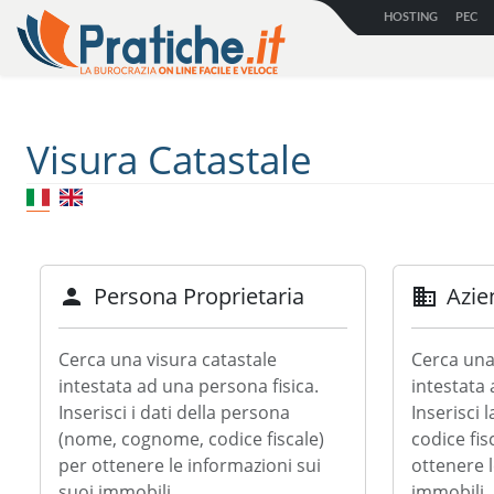
HOSTING
PEC
Visura Catastale
Persona Proprietaria
Azie
person
business
Cerca una visura catastale
Cerca una
intestata ad una persona fisica.
intestata 
Inserisci i dati della persona
Inserisci l
(nome, cognome, codice fiscale)
codice fis
per ottenere le informazioni sui
ottenere l
suoi immobili.
immobili.