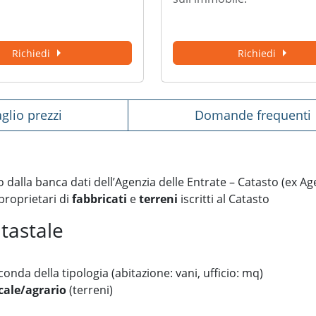
arrow_right
arrow_right
richiedi
richiedi
aglio prezzi
domande frequenti
 dalla banca dati dell’Agenzia delle Entrate – Catasto (ex Ag
 proprietari di
fabbricati
e
terreni
iscritti al Catasto
atastale
conda della tipologia (abitazione: vani, ufficio: mq)
cale/agrario
(terreni)