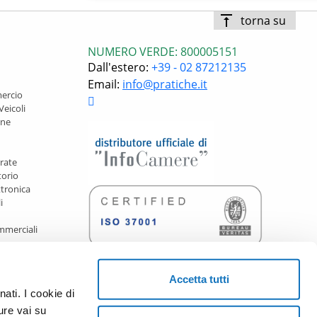
vertical_align_top
torna su
I
NUMERO VERDE: 800005151
dall'estero:
+39 - 02 87212135
Email:
info@pratiche.it
ercio
Veicoli
une
trate
torio
ttronica
i
mmerciali
Accetta tutti
ati. I cookie di
ure vai su