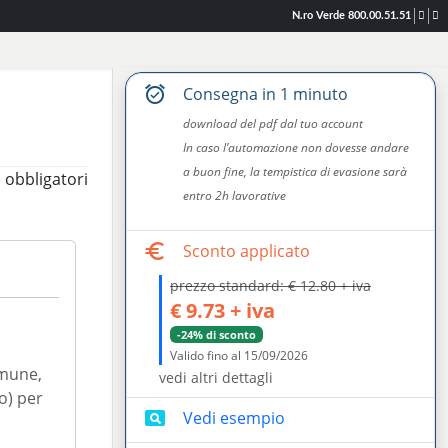
N.ro Verde 800.00.51.51
alarm_on
consegna in
1 minuto
download del pdf dal tuo account
In caso l’automazione non dovesse andare
a buon fine, la tempistica di evasione sarà
 obbligatori
entro 2h lavorative
euro
sconto applicato
prezzo standard: € 12.80 + iva
€ 9.73 + iva
-24% di sconto
Valido fino al 15/09/2026
omune,
vedi altri dettagli
no) per
pageview
vedi esempio