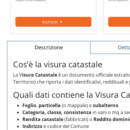
arrow_right
richiedi
descrizione
Dett
Cos’è la visura catastale
La V
isura Catastale
è un documento ufficiale estratto
Territorio) che riporta i dati identificativi, reddituali e
Quali dati contiene la Visura C
Foglio
,
particella
(o mappale) e
subalterno
Categoria, classe, consistenza
in vani o mq a se
Rendita catastale
(fabbricati) o
Reddito domini
Indirizzo
e codice del Comune