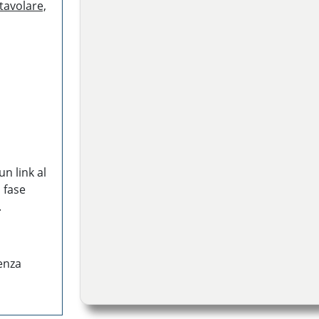
 tavolare,
n link al
n fase
.
tenza