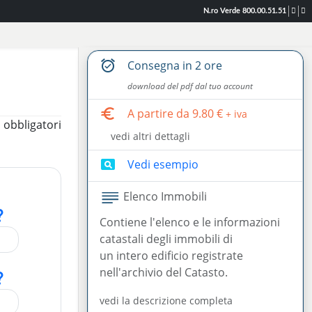
N.ro Verde 800.00.51.51
alarm_on
consegna in
2 ore
download del pdf dal tuo account
euro
a partire da
9.80
€
+ iva
 obbligatori
vedi altri dettagli
pageview
vedi esempio
Elenco Immobili
n_mark
Contiene l'elenco e le informazioni
catastali degli immobili di
un intero edificio registrate
nell'archivio del Catasto.
n_mark
vedi la descrizione completa