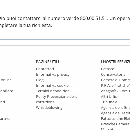
izio puoi contattarci al numero verde 800.00.51.51. Un oper
pletare la tua richiesta.
PAGINE UTILI
I NOSTRI SERVIZ
Contattaci
Catasto
Informativa privacy
Conservatoria
 online
Blog
Camera di Comm
Informativa cookie
P.R.A. e Pratiche 
obiliare
Termini e condizioni
Anagrafe / Com
Policy Prevenzione della
Altri Uffici
nti
corruzione
Tribunale
Whistleblowing
Agenzia delle En
Agenzia del Terri
artner
Fatturazione Ele
Pratiche Cameral
Marchi