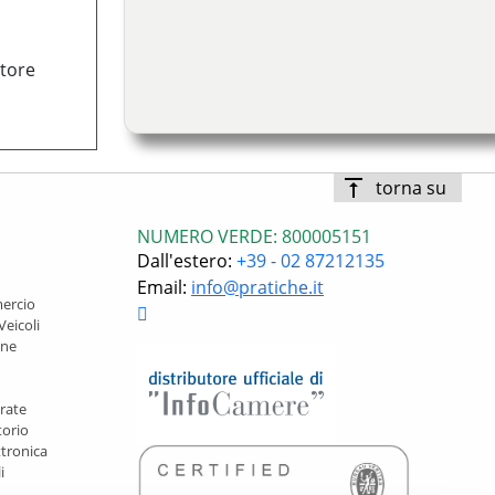
atore
vertical_align_top
torna su
I
NUMERO VERDE: 800005151
dall'estero:
+39 - 02 87212135
Email:
info@pratiche.it
ercio
Veicoli
une
trate
torio
ttronica
i