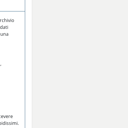
archivio
 dati
u una
,
cevere
idissimi.