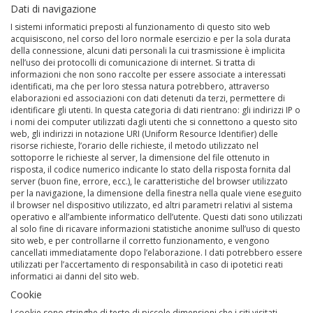
Dati di navigazione
I sistemi informatici preposti al funzionamento di questo sito web
acquisiscono, nel corso del loro normale esercizio e per la sola durata
della connessione, alcuni dati personali la cui trasmissione è implicita
nell’uso dei protocolli di comunicazione di internet. Si tratta di
informazioni che non sono raccolte per essere associate a interessati
identificati, ma che per loro stessa natura potrebbero, attraverso
elaborazioni ed associazioni con dati detenuti da terzi, permettere di
identificare gli utenti. In questa categoria di dati rientrano: gli indirizzi IP o
i nomi dei computer utilizzati dagli utenti che si connettono a questo sito
web, gli indirizzi in notazione URI (Uniform Resource Identifier) delle
risorse richieste, l’orario delle richieste, il metodo utilizzato nel
sottoporre le richieste al server, la dimensione del file ottenuto in
risposta, il codice numerico indicante lo stato della risposta fornita dal
server (buon fine, errore, ecc.), le caratteristiche del browser utilizzato
per la navigazione, la dimensione della finestra nella quale viene eseguito
il browser nel dispositivo utilizzato, ed altri parametri relativi al sistema
operativo e all’ambiente informatico dell’utente. Questi dati sono utilizzati
al solo fine di ricavare informazioni statistiche anonime sull’uso di questo
sito web, e per controllarne il corretto funzionamento, e vengono
cancellati immediatamente dopo l’elaborazione. I dati potrebbero essere
utilizzati per l’accertamento di responsabilità in caso di ipotetici reati
informatici ai danni del sito web.
Cookie
I cookie sono stringhe di testo di piccole dimensioni che i siti visitati