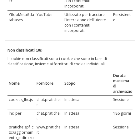
EY
con i contenuti
incorporati.
YtIdbMeta#da
YouTube
Utilizzato per tracciare
Persistent
tabases
l'interazione dell'utente
e
con i contenuti
incorporati.
Non classificati (38)
I cookie non classificati sono i cookie che sono in fase di
classificazione, insieme ai fornitori di cookie individuali.
Durata
massima
Nome
Fornitore
Scopo
di
archiviazione
cookies_lhc.js
chat.pratiche.i
In attesa
Sessione
t
lhc_per
chat.pratiche.i
In attesa
186 giorni
t
pratiche:spf_c
www.pratiche.
In attesa
Sessione
tx:/aggiornam
it
ento_indirizzo