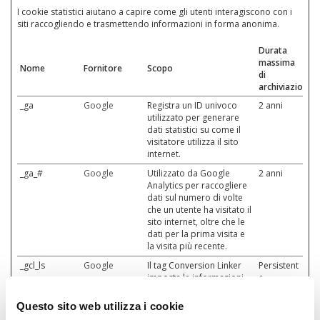
I cookie statistici aiutano a capire come gli utenti interagiscono con i
siti raccogliendo e trasmettendo informazioni in forma anonima.
Durata
massima
Nome
Fornitore
Scopo
di
archiviazione
_ga
Google
Registra un ID univoco
2 anni
utilizzato per generare
dati statistici su come il
visitatore utilizza il sito
internet.
_ga_#
Google
Utilizzato da Google
2 anni
Analytics per raccogliere
dati sul numero di volte
che un utente ha visitato il
sito internet, oltre che le
dati per la prima visita e
la visita più recente.
_gcl_ls
Google
Il tag Conversion Linker
Persistent
imposta le informazioni
e
sui clic sugli annunci nei
cookie denominati _gcl_*,
Questo sito web utilizza i cookie
come _gcl_aw e _gcl_gs.