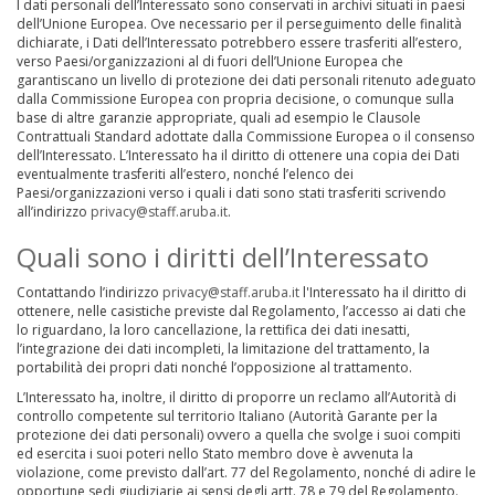
I dati personali dell’Interessato sono conservati in archivi situati in paesi
dell’Unione Europea. Ove necessario per il perseguimento delle finalità
dichiarate, i Dati dell’Interessato potrebbero essere trasferiti all’estero,
verso Paesi/organizzazioni al di fuori dell’Unione Europea che
garantiscano un livello di protezione dei dati personali ritenuto adeguato
dalla Commissione Europea con propria decisione, o comunque sulla
base di altre garanzie appropriate, quali ad esempio le Clausole
Contrattuali Standard adottate dalla Commissione Europea o il consenso
dell’Interessato. L’Interessato ha il diritto di ottenere una copia dei Dati
eventualmente trasferiti all’estero, nonché l’elenco dei
Paesi/organizzazioni verso i quali i dati sono stati trasferiti scrivendo
all’indirizzo
privacy@staff.aruba.it
.
Quali sono i diritti dell’Interessato
Contattando l’indirizzo
privacy@staff.aruba.it
l'Interessato ha il diritto di
ottenere, nelle casistiche previste dal Regolamento, l’accesso ai dati che
lo riguardano, la loro cancellazione, la rettifica dei dati inesatti,
l’integrazione dei dati incompleti, la limitazione del trattamento, la
portabilità dei propri dati nonché l’opposizione al trattamento.
L’Interessato ha, inoltre, il diritto di proporre un reclamo all’Autorità di
controllo competente sul territorio Italiano (Autorità Garante per la
protezione dei dati personali) ovvero a quella che svolge i suoi compiti
ed esercita i suoi poteri nello Stato membro dove è avvenuta la
violazione, come previsto dall’art. 77 del Regolamento, nonché di adire le
opportune sedi giudiziarie ai sensi degli artt. 78 e 79 del Regolamento.