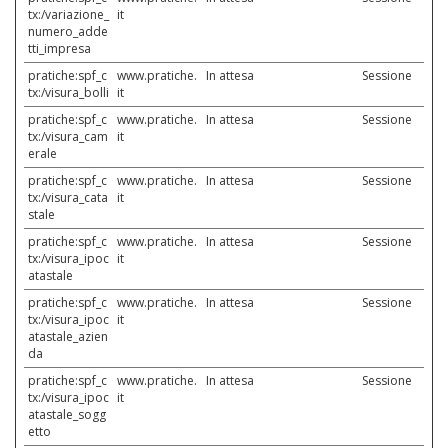
tx:/variazione_
it
numero_adde
tti_impresa
pratiche:spf_c
www.pratiche.
In attesa
Sessione
tx:/visura_bolli
it
pratiche:spf_c
www.pratiche.
In attesa
Sessione
tx:/visura_cam
it
erale
pratiche:spf_c
www.pratiche.
In attesa
Sessione
tx:/visura_cata
it
stale
pratiche:spf_c
www.pratiche.
In attesa
Sessione
tx:/visura_ipoc
it
atastale
pratiche:spf_c
www.pratiche.
In attesa
Sessione
tx:/visura_ipoc
it
atastale_azien
da
pratiche:spf_c
www.pratiche.
In attesa
Sessione
tx:/visura_ipoc
it
atastale_sogg
etto