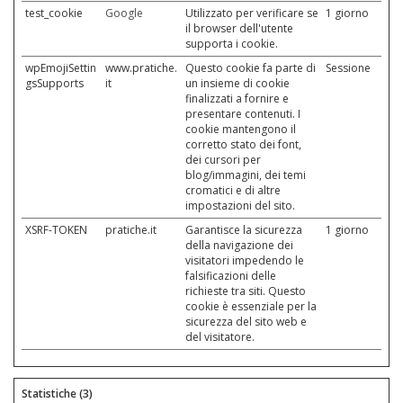
test_cookie
Google
Utilizzato per verificare se
1 giorno
il browser dell'utente
supporta i cookie.
wpEmojiSettin
www.pratiche.
Questo cookie fa parte di
Sessione
gsSupports
it
un insieme di cookie
finalizzati a fornire e
presentare contenuti. I
cookie mantengono il
corretto stato dei font,
dei cursori per
blog/immagini, dei temi
cromatici e di altre
impostazioni del sito.
XSRF-TOKEN
pratiche.it
Garantisce la sicurezza
1 giorno
della navigazione dei
visitatori impedendo le
falsificazioni delle
richieste tra siti. Questo
cookie è essenziale per la
sicurezza del sito web e
del visitatore.
Statistiche (3)