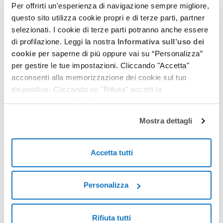
Questi cookie utilizzano il
Per offrirti un'esperienza di navigazione sempre migliore,
dominio più in alto e il
questo sito utilizza cookie propri e di terze parti, partner
percorso di livello radice.
selezionati. I cookie di terze parti potranno anche essere
Inoltre, i tag Conversion
Linker memorizzano le
di profilazione. Leggi la nostra
Informativa sull’uso dei
informazioni sui clic sugli
cookie
per saperne di più oppure vai su “Personalizza”
annunci nella memoria
locale del browser
per gestire le tue impostazioni. Cliccando "Accetta"
acconsenti alla memorizzazione dei cookie sul tuo
dispositivo. Cliccando su "Rifiuta" accetti la
Marketing (24)
memorizzazione dei soli cookie necessari.
I cookie per il marketing vengono utilizzati per monitorare gli utenti nei
siti web. L'intento è quello di visualizzare annunci pertinenti e
Mostra dettagli
coinvolgenti per il singolo utente.
Durata
massima
Accetta tutti
Nome
Fornitore
Scopo
di
archiviazione
__Secure-
YouTube
Registra un ID univoco
180 giorni
Personalizza
ROLLOUT_TO
per mantenere statistiche
KEN
su quali video di YouTube
ha visto l'utente.
Rifiuta tutti
__Secure-YEC
YouTube
Memorizza le preferenze
Sessione