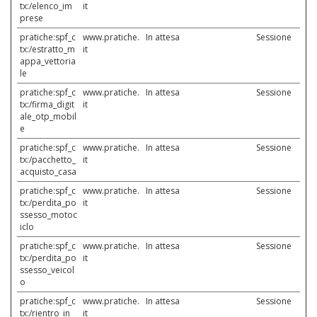
tx:/elenco_im
it
prese
pratiche:spf_c
www.pratiche.
In attesa
Sessione
tx:/estratto_m
it
appa_vettoria
le
pratiche:spf_c
www.pratiche.
In attesa
Sessione
tx:/firma_digit
it
ale_otp_mobil
e
pratiche:spf_c
www.pratiche.
In attesa
Sessione
tx:/pacchetto_
it
acquisto_casa
pratiche:spf_c
www.pratiche.
In attesa
Sessione
tx:/perdita_po
it
ssesso_motoc
iclo
pratiche:spf_c
www.pratiche.
In attesa
Sessione
tx:/perdita_po
it
ssesso_veicol
o
pratiche:spf_c
www.pratiche.
In attesa
Sessione
tx:/rientro_in_
it