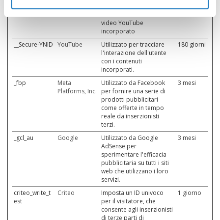
del lettore video
dell'utente usando il
video YouTube
incorporato
__Secure-YNID
YouTube
Utilizzato per tracciare
180 giorni
l'interazione dell'utente
con i contenuti
incorporati.
_fbp
Meta
Utilizzato da Facebook
3 mesi
Platforms, Inc.
per fornire una serie di
prodotti pubblicitari
come offerte in tempo
reale da inserzionisti
terzi.
_gcl_au
Google
Utilizzato da Google
3 mesi
AdSense per
sperimentare l'efficacia
pubblicitaria su tutti i siti
web che utilizzano i loro
servizi.
criteo_write_t
Criteo
Imposta un ID univoco
1 giorno
est
per il visitatore, che
consente agli inserzionisti
di terze parti di