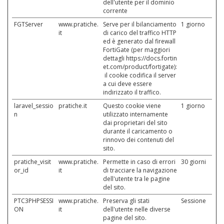
dell'utente per il dominio
corrente
FGTServer
www.pratiche.
Serve per il bilanciamento
1 giorno
it
di carico del traffico HTTP
ed è generato dal firewall
FortiGate (per maggiori
dettagli https://docs.fortin
et.com/product/fortigate):
il cookie codifica il server
a cui deve essere
indirizzato il traffico.
laravel_sessio
pratiche.it
Questo cookie viene
1 giorno
n
utilizzato internamente
dai proprietari del sito
durante il caricamento o
rinnovo dei contenuti del
sito.
pratiche_visit
www.pratiche.
Permette in caso di errori
30 giorni
or_id
it
di tracciare la navigazione
dell'utente tra le pagine
del sito.
PTC3PHPSESSI
www.pratiche.
Preserva gli stati
Sessione
ON
it
dell'utente nelle diverse
pagine del sito.