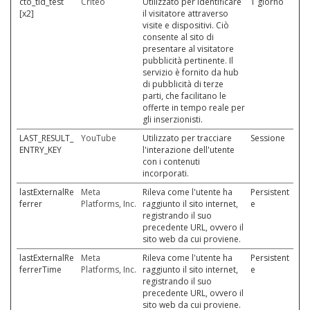
cto_tld_test
Criteo
Utilizzato per identificare
1 giorno
[x2]
il visitatore attraverso
visite e dispositivi. Ciò
consente al sito di
presentare al visitatore
pubblicità pertinente. Il
servizio è fornito da hub
di pubblicità di terze
parti, che facilitano le
offerte in tempo reale per
gli inserzionisti.
LAST_RESULT_
YouTube
Utilizzato per tracciare
Sessione
ENTRY_KEY
l'interazione dell'utente
con i contenuti
incorporati.
lastExternalRe
Meta
Rileva come l'utente ha
Persistent
ferrer
Platforms, Inc.
raggiunto il sito internet,
e
registrando il suo
precedente URL, ovvero il
sito web da cui proviene.
lastExternalRe
Meta
Rileva come l'utente ha
Persistent
ferrerTime
Platforms, Inc.
raggiunto il sito internet,
e
registrando il suo
precedente URL, ovvero il
sito web da cui proviene.