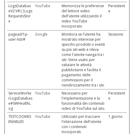
LogsDatabas
YouTube
Memorizza le preferenze
Persistent
eV2:V#||Logs
del lettore video
e
RequestsStor
dell'utente utilizzando il
e
video YouTube
incorporato
pagead/1p-
Google
Monitora se l'utente ha
Sessione
user-list/#
mostrato interesse per
specifici prodotti o eventi
su più siti web e rileva
come l'utente naviga tra i
siti. Viene usato per
valutare le attività
pubblicitarie e facilita il
pagamento delle
commissioni per il
reindirizzamento tra i siti.
ServiceWorke
YouTube
Necessario per
Persistent
rLogsDatabas
l'implementazione e la
e
e#SWHealthL
funzionalità dei contenuti
og
video di YouTube sul sito.
TESTCOOKIES
YouTube
Utilizzato per tracciare
1 giorno
ENABLED
l'interazione dell'utente
con i contenuti
incorporati.