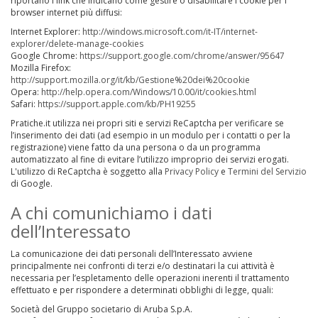
riportano i link che indicano come gestire o disabilitare i cookie per i
browser internet più diffusi:
Internet Explorer:
http://windows.microsoft.com/it-IT/internet-
explorer/delete-manage-cookies
Google Chrome:
https://support.google.com/chrome/answer/95647
Mozilla Firefox:
http://support.mozilla.org/it/kb/Gestione%20dei%20cookie
Opera:
http://help.opera.com/Windows/10.00/it/cookies.html
Safari:
https://support.apple.com/kb/PH19255
Pratiche.it utilizza nei propri siti e servizi ReCaptcha per verificare se
l’inserimento dei dati (ad esempio in un modulo per i contatti o per la
registrazione) viene fatto da una persona o da un programma
automatizzato al fine di evitare l’utilizzo improprio dei servizi erogati.
L'utilizzo di ReCaptcha è soggetto alla
Privacy Policy
e
Termini del Servizio
di Google.
A chi comunichiamo i dati
dell’Interessato
La comunicazione dei dati personali dell’Interessato avviene
principalmente nei confronti di terzi e/o destinatari la cui attività è
necessaria per l’espletamento delle operazioni inerenti il trattamento
effettuato e per rispondere a determinati obblighi di legge, quali:
Società del Gruppo societario di Aruba S.p.A.