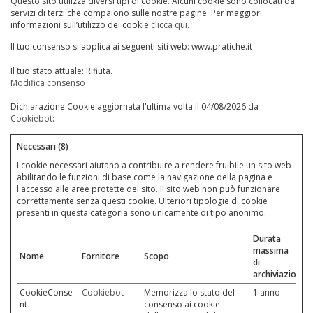
Questo sito utilizza diversi tipi di cookie. Alcuni cookie sono collocati da
servizi di terzi che compaiono sulle nostre pagine. Per maggiori
informazioni sull’utilizzo dei cookie
clicca qui
.
Il tuo consenso si applica ai seguenti siti web: www.pratiche.it
Il tuo stato attuale: Rifiuta.
Modifica consenso
Dichiarazione Cookie aggiornata l'ultima volta il 04/08/2026 da
Cookiebot
:
Necessari (8)
I cookie necessari aiutano a contribuire a rendere fruibile un sito web
abilitando le funzioni di base come la navigazione della pagina e
l'accesso alle aree protette del sito. Il sito web non può funzionare
correttamente senza questi cookie. Ulteriori tipologie di cookie
presenti in questa categoria sono unicamente di tipo anonimo.
Durata
massima
Nome
Fornitore
Scopo
di
archiviazione
CookieConse
Cookiebot
Memorizza lo stato del
1 anno
nt
consenso ai cookie