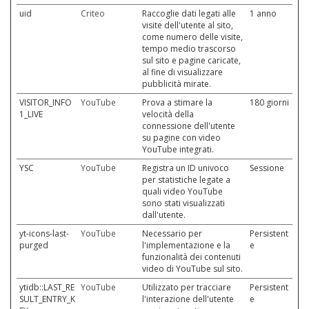
uid
Criteo
Raccoglie dati legati alle
1 anno
visite dell'utente al sito,
come numero delle visite,
tempo medio trascorso
sul sito e pagine caricate,
al fine di visualizzare
pubblicità mirate.
VISITOR_INFO
YouTube
Prova a stimare la
180 giorni
1_LIVE
velocità della
connessione dell'utente
su pagine con video
YouTube integrati.
YSC
YouTube
Registra un ID univoco
Sessione
per statistiche legate a
quali video YouTube
sono stati visualizzati
dall'utente.
yt-icons-last-
YouTube
Necessario per
Persistent
purged
l'implementazione e la
e
funzionalità dei contenuti
video di YouTube sul sito.
ytidb::LAST_RE
YouTube
Utilizzato per tracciare
Persistent
SULT_ENTRY_K
l'interazione dell'utente
e