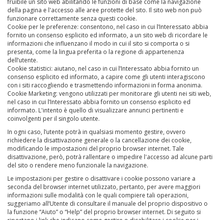
fruibile un sito web abilitando le funzioni di base come la navigazione
della pagina e l'accesso alle aree protette del sito. Il sito web non può
funzionare correttamente senza questi cookie.
Cookie per le preferenze: consentono, nel caso in cui l’Interessato abbia
fornito un consenso esplicito ed informato, a un sito web di ricordare le
informazioni che influenzano il modo in cui il sito si comporta o si
presenta, come la lingua preferita o la regione di appartenenza
dell’utente.
Cookie statistici: aiutano, nel caso in cui l’Interessato abbia fornito un
consenso esplicito ed informato, a capire come gli utenti interagiscono
con i siti raccogliendo e trasmettendo informazioni in forma anonima.
Cookie Marketing: vengono utilizzati per monitorare gli utenti nei siti web,
nel caso in cui l’Interessato abbia fornito un consenso esplicito ed
informato. L'intento è quello di visualizzare annunci pertinenti e
coinvolgenti per il singolo utente.
In ogni caso, l’utente potrà in qualsiasi momento gestire, ovvero
richiedere la disattivazione generale o la cancellazione dei cookie,
modificando le impostazioni del proprio browser internet. Tale
disattivazione, però, potrà rallentare o impedire l'accesso ad alcune parti
del sito o rendere meno funzionale la navigazione.
Le impostazioni per gestire o disattivare i cookie possono variare a
seconda del browser internet utilizzato, pertanto, per avere maggiori
informazioni sulle modalità con le quali compiere tali operazioni,
suggeriamo all’Utente di consultare il manuale del proprio dispositivo o
la funzione “Aiuto” o “Help” del proprio browser internet. Di seguito si