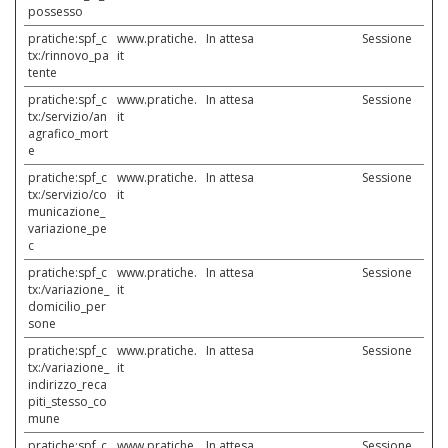
possesso
pratiche:spf_c
www.pratiche.
In attesa
Sessione
tx:/rinnovo_pa
it
tente
pratiche:spf_c
www.pratiche.
In attesa
Sessione
tx:/servizio/an
it
agrafico_mort
e
pratiche:spf_c
www.pratiche.
In attesa
Sessione
tx:/servizio/co
it
municazione_
variazione_pe
c
pratiche:spf_c
www.pratiche.
In attesa
Sessione
tx:/variazione_
it
domicilio_per
sone
pratiche:spf_c
www.pratiche.
In attesa
Sessione
tx:/variazione_
it
indirizzo_reca
piti_stesso_co
mune
pratiche:spf_c
www.pratiche.
In attesa
Sessione