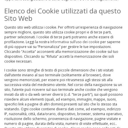
Elenco dei Cookie utilizzati da questo
Sito Web
Questo sito web utilizza i cookie. Per offrirti un'esperienza di navigazione
sempre migliore, questo sito utilizza cookie propri e di terze parti,
partner selezionati. I cookie di terze parti potranno anche essere di
profilazione. Leggi la nostra
Informativa sull’uso dei cookie
per saperne
di più oppure vai su “Personalizza” per gestire le tue impostazioni.
Cliccando "Accetta" acconsenti alla memorizzazione dei cookie sul tuo
dispositivo. Cliccando su "Rifiuta" accetti la memorizzazione dei soli
cookie necessari.
I cookie sono stringhe di testo di piccole dimensioni che i siti visitati
dall’utente inviano al suo terminale (solitamente al browser), dove
vengono memorizzati, per essere poi ritrasmessi agli stessi siti alla
successiva visita del medesimo utente. Nel corso della navigazione su un
sito, l’utente può ricevere sul suo terminale anche cookie che vengono
inviati da siti o da web server diversi (c.d. "terze parti"), sui quali possono
risiedere alcuni elementi (quali, ad esempio, immagini, mappe, suoni,
specifici link a pagine di altri domini) presenti sul sito che lo stesso sta
visitando. Ogni cookie contiene diversi dati come, ad esempio, indirizzo
IP, nazionalità, città, data/orario, dispositivo, browser, sistema operativo,
risoluzione dello schermo, provenienza di navigazione, pagine visitate e
numero di pagine, durata della visita, numero di visite effettuate, ecc..