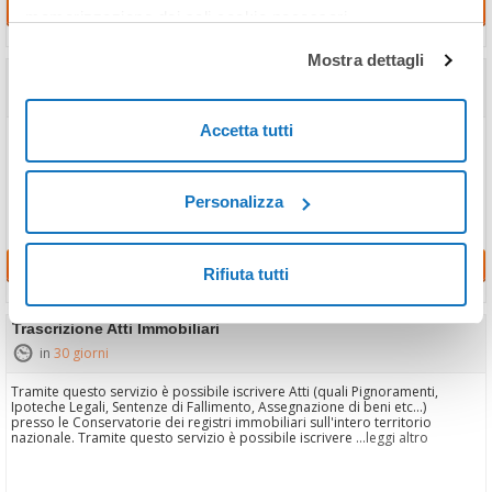
Richiedi
memorizzazione dei soli cookie necessari.
Mostra dettagli
Ispezione Nazionale in Conservatoria
in
4 ore
Accetta tutti
L’Ispezione Nazionale permette di ottenere l’elenco delle Conservatorie
in cui un soggetto ha delle formalità
Personalizza
Richiedi
Rifiuta tutti
Trascrizione Atti Immobiliari
in
30 giorni
Tramite questo servizio è possibile iscrivere Atti (quali Pignoramenti,
Ipoteche Legali, Sentenze di Fallimento, Assegnazione di beni etc...)
presso le Conservatorie dei registri immobiliari sull'intero territorio
nazionale. Tramite questo servizio è possibile iscrivere
...leggi altro