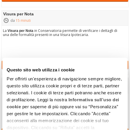
Visura per Nota
da
15 minuti
La
in Conservatoria permette di verificare i dettagli di
Visura per Nota
una delle formalità presenti in una Visura Ipotecaria.
Richiedi
Questo sito web utilizza i cookie
Per offrirti un'esperienza di navigazione sempre migliore,
Copia Atto Notarile
questo sito utilizza cookie propri e di terze parti, partner
in
4 settimane
selezionati. I cookie di terze parti potranno anche essere
Il servizio consente di recuperare la copia di un atto stipulato da un
di profilazione. Leggi la nostra
Informativa sull’uso dei
notaio e registrato presso la Conservatoria dei Registri Immobiliari.
cookie
per saperne di più oppure vai su “Personalizza”
per gestire le tue impostazioni. Cliccando "Accetta"
acconsenti alla memorizzazione dei cookie sul tuo
dispositivo. Cliccando su "Rifiuta" accetti la