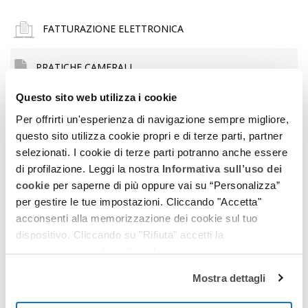
FATTURAZIONE ELETTRONICA
PRATICHE CAMERALI
Questo sito web utilizza i cookie
MARCHI
Per offrirti un'esperienza di navigazione sempre migliore,
questo sito utilizza cookie propri e di terze parti, partner
CATASTO
selezionati. I cookie di terze parti potranno anche essere
di profilazione. Leggi la nostra
Informativa sull’uso dei
CONSERVATORIA
cookie
per saperne di più oppure vai su “Personalizza”
per gestire le tue impostazioni. Cliccando "Accetta"
acconsenti alla memorizzazione dei cookie sul tuo
TRIBUNALE
dispositivo. Cliccando su "Rifiuta" accetti la
memorizzazione dei soli cookie necessari.
CAMERA DI COMMERCIO
Mostra dettagli
INFORMAZIONI COMMERCIALI