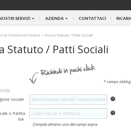
 NOSTRI SERVIZI
AZIENDA
CONTATTACI
RICARI
a di Commercio Online
>
Visura Statuto / Patti Sociali
a Statuto / Patti Sociali
* campo obblig
ienda
?
gione sociale
?
cale o Partita
IVA
Compila almeno uno dei campi sopra