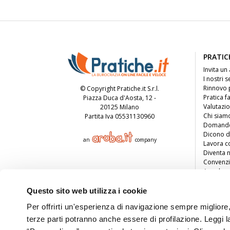
PRATIC
Invita un
I nostri s
Rinnovo 
© Copyright Pratiche.it S.r.l.
Pratica fa
Piazza Duca d'Aosta, 12 -
Valutazi
20125 Milano
Chi siam
Partita Iva 05531130960
Domande
Dicono d
an
company
Lavora c
Diventa 
Convenzi
Area bus
Pratiche 
Questo sito web utilizza i cookie
Per offrirti un'esperienza di navigazione sempre migliore, q
terze parti potranno anche essere di profilazione. Leggi 