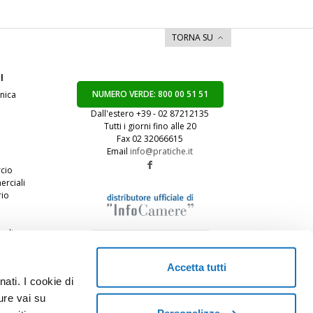
TORNA SU
I
NUMERO VERDE: 800 00 51 51
onica
Dall'estero +39 - 02 87212135
Tutti i giorni fino alle 20
Fax 02 32066615
Email
info@pratiche.it
cio
rciali
rio
coli
te
Accetta tutti
ati. I cookie di
ure vai su
Personalizza