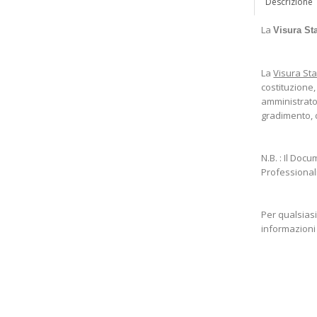
Descrizione
La
Visura Sta
La
Visura Sta
costituzione,
amministratori
gradimento, d
N.B. : Il Do
Professional
Per qualsiasi
informazioni