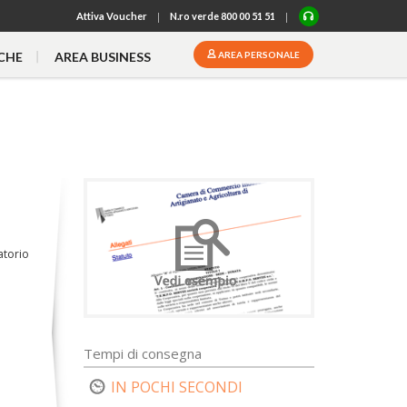
|
|
Attiva
Voucher
N.ro verde 800 00 51 51
CHE
AREA BUSINESS
AREA PERSONALE
atorio
Tempi di consegna
IN POCHI SECONDI