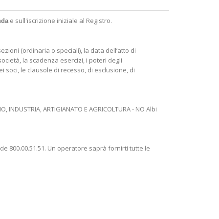
e sull'iscrizione iniziale al Registro.
nda
zioni (ordinaria o speciali), la data dell’atto di
società, la scadenza esercizi, i poteri degli
ei soci, le clausole di recesso, di esclusione, di
RCIO, INDUSTRIA, ARTIGIANATO E AGRICOLTURA - NO Albi
e 800.00.51.51. Un operatore saprà fornirti tutte le