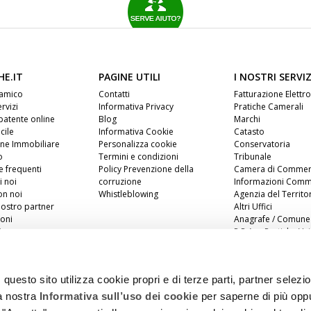
HE.IT
PAGINE UTILI
I NOSTRI SERVIZ
 amico
Contatti
Fatturazione Elettr
ervizi
Informativa Privacy
Pratiche Camerali
patente online
Blog
Marchi
cile
Informativa Cookie
Catasto
one Immobiliare
Personalizza cookie
Conservatoria
o
Termini e condizioni
Tribunale
 frequenti
Policy Prevenzione della
Camera di Commer
i noi
corruzione
Informazioni Comme
on noi
Whistleblowing
Agenzia del Territo
nostro partner
Altri Uffici
oni
Anagrafe / Comune
iness
P.R.A. e Pratiche Vei
tecniche
Agenzia delle Entra
uesto sito utilizza cookie propri e di terze parti, partner selezion
la nostra
Informativa sull’uso dei cookie
per saperne di più opp