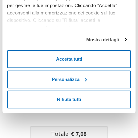
no, non è urgente
(entro 2 ore)
per gestire le tue impostazioni. Cliccando "Accetta"
acconsenti alla memorizzazione dei cookie sul tuo
dispositivo. Cliccando su "Rifiuta" accetti la
* campo obbligatorio
memorizzazione dei soli cookie necessari.
RICHIEDI
Mostra dettagli
Premendo il pulsante dichiaro di aver preso visione
dell'
Informativa Privacy
di Pratiche.it S.r.l.
Accetta tutti
Personalizza
Rifiuta tutti
Totale:
€ 7,08