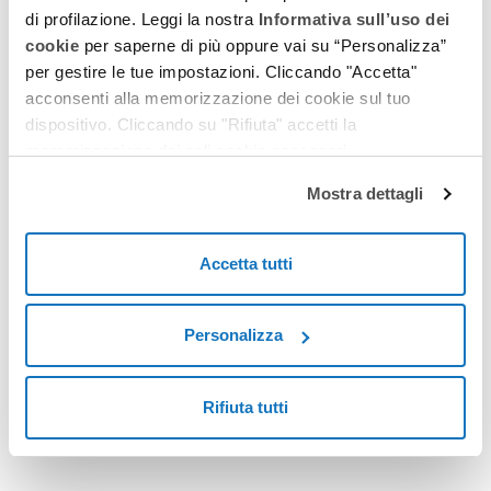
di profilazione. Leggi la nostra
Informativa sull’uso dei
Vuoi riceverlo entro 10 minuti?
cookie
per saperne di più oppure vai su “Personalizza”
per gestire le tue impostazioni. Cliccando "Accetta"
sì
(+ € 10,00)
acconsenti alla memorizzazione dei cookie sul tuo
no, non è urgente
(entro 4 ore)
dispositivo. Cliccando su "Rifiuta" accetti la
memorizzazione dei soli cookie necessari.
* campo obbligatorio
Mostra dettagli
RICHIEDI
Accetta tutti
Premendo il pulsante dichiaro di aver preso visione
dell'
Informativa Privacy
di Pratiche.it S.r.l.
Personalizza
Rifiuta tutti