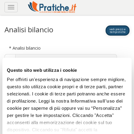
Analisi bilancio
vedi prezzi e
tempistiche
* Analisi bilancio
ultimo anno
Questo sito web utilizza i cookie
ultimi 3 anni
(+ € 26,50)
Per offrirti un'esperienza di navigazione sempre migliore,
anno specifico
questo sito utilizza cookie propri e di terze parti, partner
selezionati. I cookie di terze parti potranno anche essere
di profilazione. Leggi la nostra
Informativa sull’uso dei
* campo obbligatorio
cookie
per saperne di più oppure vai su “Personalizza”
per gestire le tue impostazioni. Cliccando "Accetta"
RICHIEDI
acconsenti alla memorizzazione dei cookie sul tuo
dispositivo. Cliccando su "Rifiuta" accetti la