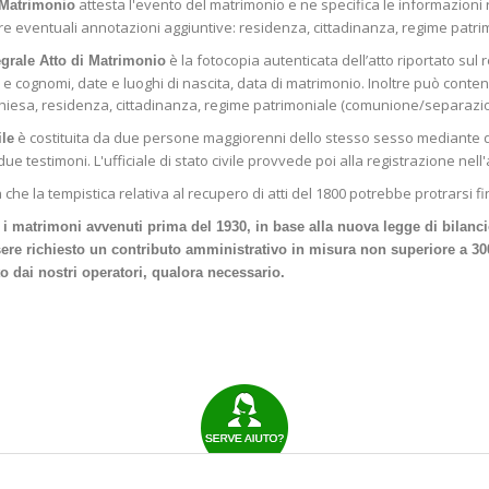
attesta l'evento del matrimonio e ne specifica le informazioni rel
 Matrimonio
e eventuali annotazioni aggiuntive: residenza, cittadinanza, regime patri
è la fotocopia autenticata dell’atto riportato sul re
egrale Atto di Matrimonio
 e cognomi, date e luoghi di nascita, data di matrimonio. Inoltre può cont
hiesa, residenza, cittadinanza, regime patrimoniale (comunione/separazion
è costituita da due persone maggiorenni dello stesso sesso mediante dichi
ile
ue testimoni. L'ufficiale di stato civile provvede poi alla registrazione nell'a
a che la tempistica relativa al recupero di atti del 1800 potrebbe protrarsi 
ti i matrimoni avvenuti prima del 1930, in base alla nuova legge di bilan
ere richiesto un contributo amministrativo in misura non superiore a 300€ 
to dai nostri operatori, qualora necessario.