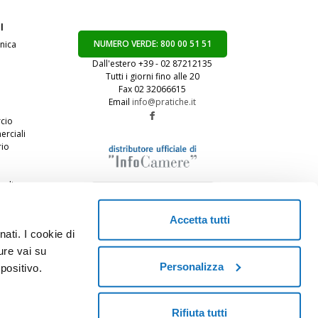
I
NUMERO VERDE: 800 00 51 51
onica
Dall'estero +39 - 02 87212135
Tutti i giorni fino alle 20
Fax 02 32066615
Email
info@pratiche.it
cio
rciali
rio
coli
te
Accetta tutti
ati. I cookie di
ure vai su
Personalizza
positivo.
Rifiuta tutti