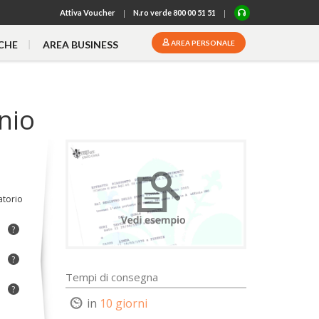
|
|
Attiva
Voucher
N.ro verde 800 00 51 51
CHE
AREA BUSINESS
AREA PERSONALE
onio
atorio
?
?
Tempi di consegna
?
in
10 giorni