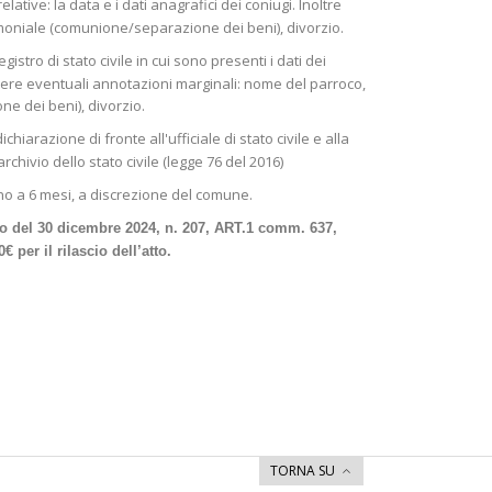
ative: la data e i dati anagrafici dei coniugi. Inoltre
moniale (comunione/separazione dei beni), divorzio.
gistro di stato civile in cui sono presenti i dati dei
enere eventuali annotazioni marginali: nome del parroco,
e dei beni), divorzio.
arazione di fronte all'ufficiale di stato civile e alla
rchivio dello stato civile (legge 76 del 2016)
fino a 6 mesi, a discrezione del comune.
cio del 30 dicembre 2024, n. 207, ART.1 comm. 637,
per il rilascio dell’atto.
TORNA SU