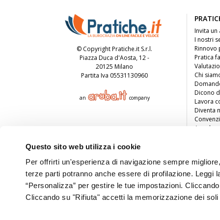
PRATIC
Invita un
I nostri s
Rinnovo 
© Copyright Pratiche.it S.r.l.
Pratica fa
Piazza Duca d'Aosta, 12 -
Valutazi
20125 Milano
Chi siam
Partita Iva 05531130960
Domande
Dicono d
an
company
Lavora c
Diventa 
Convenzi
Area bus
Pratiche 
Questo sito web utilizza i cookie
Per offrirti un'esperienza di navigazione sempre migliore, q
terze parti potranno anche essere di profilazione. Leggi 
“Personalizza” per gestire le tue impostazioni. Cliccand
Cliccando su "Rifiuta" accetti la memorizzazione dei soli