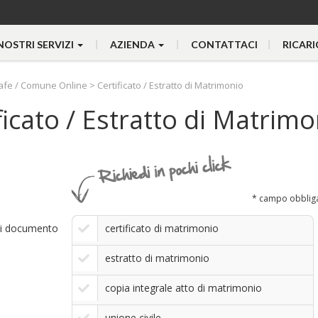
 NOSTRI SERVIZI
AZIENDA
CONTATTACI
RICARI
afe / Comune Online
>
Certificato / Estratto di Matrimonio
ficato / Estratto di Matrim
* campo obblig
di documento
certificato di matrimonio
estratto di matrimonio
copia integrale atto di matrimonio
unione civile