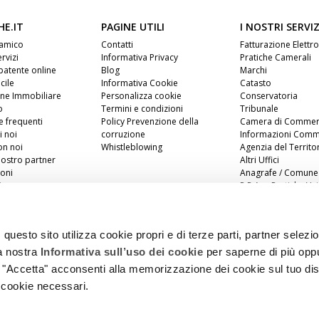
HE.IT
PAGINE UTILI
I NOSTRI SERVIZ
 amico
Contatti
Fatturazione Elettr
ervizi
Informativa Privacy
Pratiche Camerali
patente online
Blog
Marchi
cile
Informativa Cookie
Catasto
one Immobiliare
Personalizza cookie
Conservatoria
o
Termini e condizioni
Tribunale
 frequenti
Policy Prevenzione della
Camera di Commer
i noi
corruzione
Informazioni Comme
on noi
Whistleblowing
Agenzia del Territo
nostro partner
Altri Uffici
oni
Anagrafe / Comune
iness
P.R.A. e Pratiche Vei
tecniche
Agenzia delle Entra
uesto sito utilizza cookie propri e di terze parti, partner selezion
la nostra
Informativa sull’uso dei cookie
per saperne di più opp
o "Accetta" acconsenti alla memorizzazione dei cookie sul tuo dis
 cookie necessari.