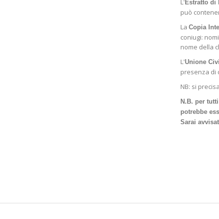
L'
Estratto di
può contener
La
Copia Int
coniugi: nomi
nome della c
L'
Unione Civ
presenza di d
NB: si precis
N.B. per tut
potrebbe ess
Sarai avvisa