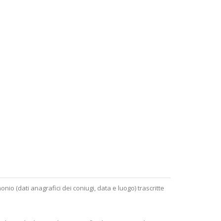
monio (
dati anagrafici dei coniugi, data e luogo
) trascritte