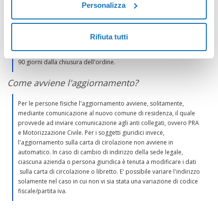
Personalizza
A chiusura e completamento dell'ordine, viene inviata una e-mail
di conferma contenente l'esito della richiesta e un link al sito
Pratiche.it. Una volta effettuato l'accesso all'interno della propria
Rifiuta tutti
pagina personale, inserendo i dati forniti in fase d'iscrizione, si
avrà accesso allo storico dei documenti ordinati, visionabili per
90 giorni dalla chiusura dell'ordine.
Come avviene l'aggiornamento?
Per le persone fisiche l'aggiornamento avviene, solitamente,
mediante comunicazione al nuovo comune di residenza, il quale
provvede ad inviare comunicazione agli anti collegati, ovvero PRA
e Motorizzazione Civile. Per i soggetti giuridici invece,
l'aggiornamento sulla carta di cirolazione non avviene in
automatico. In caso di cambio di indirizzo della sede legale,
ciascuna azienda o persona giuridica è tenuta a modificare i dati
sulla carta di circolazione o libretto. E' possibile variare l'indirizzo
solamente nel caso in cui non vi sia stata una variazione di codice
fiscale/partita iva.