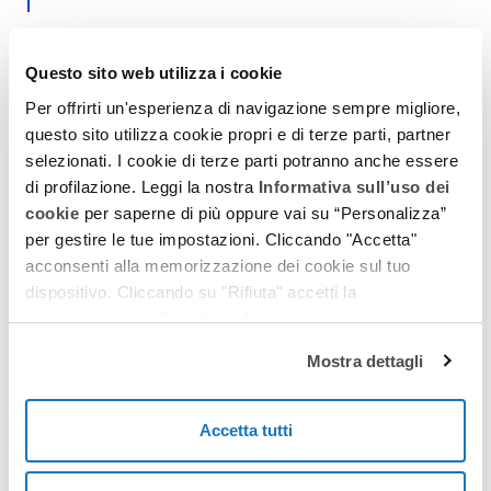
Chiunque può richiedere l'Aggiornamento
Indirizzo su Libretto?
Questo sito web utilizza i cookie
Per offrirti un'esperienza di navigazione sempre migliore,
Il servizio può essere richiesto solamente dal proprietario del
mezzo o dal rappresentante legale in caso di proprietà da parte
questo sito utilizza cookie propri e di terze parti, partner
di una azienda. Non appena completata la richiesta sarai
selezionati. I cookie di terze parti potranno anche essere
contattato da un nostro operatore per il ritiro della
di profilazione. Leggi la nostra
Informativa sull’uso dei
documentazione utile alla gestione della tua pratica, ed entro
cookie
per saperne di più oppure vai su “Personalizza”
breve riceverai il tagliando di aggiornamento.
per gestire le tue impostazioni. Cliccando "Accetta"
Come è possibile effettuare il pagamento?
acconsenti alla memorizzazione dei cookie sul tuo
dispositivo. Cliccando su "Rifiuta" accetti la
Il pagamento può essere effettuato tramite:
memorizzazione dei soli cookie necessari.
- Carta di Credito (VISA, MASTERCARD, AMERICAN EXPRESS)
- Carta POSTEPAY
Mostra dettagli
- Sistema PAYPAL
- Bonifico Bancario
Accetta tutti
Come avviene la consegna del Libretto
Aggiornato?