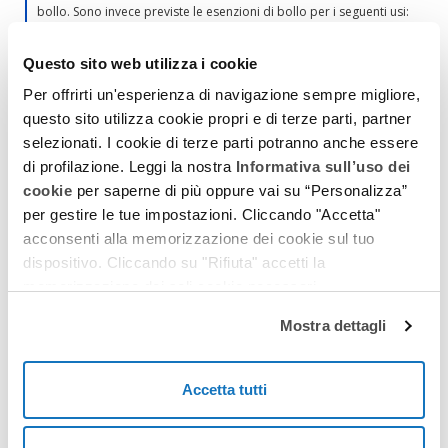
bollo. Sono invece previste le esenzioni di bollo per i seguenti usi:
- INPS ed INAIL
- RIMBORSO TRIBUTI
Questo sito web utilizza i cookie
- FINANZIAMENTI
- TRIBUTI ONLUS
Per offrirti un'esperienza di navigazione sempre migliore,
- PRODOTTI PETROLIFERI
questo sito utilizza cookie propri e di terze parti, partner
- ESENZIONE GENERICA.
selezionati. I cookie di terze parti potranno anche essere
di profilazione. Leggi la nostra
Informativa sull’uso dei
Il Certificato Camerale può essere richiesto per
cookie
per saperne di più oppure vai su “Personalizza”
tutte le Società o individui iscritti in Camera di
per gestire le tue impostazioni. Cliccando "Accetta"
Commercio?
acconsenti alla memorizzazione dei cookie sul tuo
dispositivo. Cliccando su "Rifiuta" accetti la
Il Documento può essere richiesto solo per le categorie
memorizzazione dei soli cookie necessari.
appartenenti a:
AGRICOLTURA, ARTIGIANATO E INDUSTRIA. Non è possibile
Mostra dettagli
ottenere il Certificato Camerale per gli Albi professionali, quali
Avvocati, Medici, Architetti (etc.), a meno che gli stessi non
abbiano uno Studio Associato e quindi figurino come Società a
tutti gli effetti
Accetta tutti
Che dati occorrono per avere un Certificato