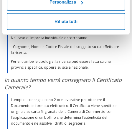
Camerale?
Personalizza
E’ necessario innanzitutto distinguere se si tratta di un'impresa
Individuale o di un'Azienda.Nel caso di Azienda occorreranno:
Rifiuta tutti
- Partita Iva o Ragione Sociale (Denominazione Azienda)
Nel caso di Impresa Individuale occorreranno:
- Cognome, Nome e Codice Fiscale del soggetto su cui effettuare
la ricerca.
Per entrambe le tipologie, la ricerca può essere fatta su una
provincia specifica, oppure su scala nazionale.
In quanto tempo verrà consegnato Il Certificato
Camerale?
I tempi di consegna sono 2 ore lavorative per ottenere il
Documento in formato elettronico. Il Certificato viene spedito in
originale su carta filigranata della Camera di Commercio con
l'applicazione di un bollino che determina l'autenticità del
documento e ne assolve i diritti di segreteria.