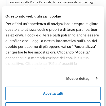
contenute nella Visura Catastale, fatta eccezione del nome degli
Intestatari degli immobili. Per conoscere tutti i proprietari degli
immobili è pertanto necessario richiedere tante Visure Catastali
Questo sito web utilizza i cookie
quanti sono gli immobili.
Per offrirti un'esperienza di navigazione sempre migliore,
Quali dati è necessario fornire per avere l'Elenco
questo sito utilizza cookie propri e di terze parti, partner
Immobili?
selezionati. I cookie di terze parti potranno anche essere
I dati da inserire nel Modulo di richiesta sono: Provincia, Comune,
di profilazione. Leggi la nostra
Informativa sull’uso dei
Foglio e particella.
cookie
per saperne di più oppure vai su “Personalizza”
per gestire le tue impostazioni. Cliccando "Accetta"
Che utilita può avere l'Elenco Immobili?
acconsenti alla memorizzazione dei cookie sul tuo
dispositivo. Cliccando su "Rifiuta" accetti la
L'elenco Immobili viene spesso richiesto da Amministrazioni
memorizzazione dei soli cookie necessari.
Condominiali per fornire ai condomini dati utili per il pagamento
delle imposte sugli immobili.
Mostra dettagli
In quanto tempo verrà consegnato l'Elenco
Immobili?
Accetta tutti
I tempi di consegna possibili sono due:
- Consegna standard: entro 1h lavorative dal pagamento