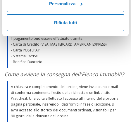
Personalizza
dell'ordine
- Consegna urgente: entro 10 minuti dal pagamento dell'ordine,
con una sovrapprezzo di € 10,00 IVA.
Rifiuta tutti
Come è possibile effettuare il pagamento?
Il pagamento può essere effettuato tramite:
- Carta di Credito (VISA, MASTERCARD, AMERICAN EXPRESS)
- Carta POSTEPAY
- Sistema PAYPAL
- Bonifico Bancario.
Come avviene la consegna dell'Elenco Immobili?
A chiusura e completamento dell'ordine, viene inviata una e-mail
di conferma contenente l'esito della richiesta e un link al sito
Pratiche.it. Una volta effettuato l'accesso all'interno della propria
pagina personale, inserendo i dati forniti in fase d'iscrizione, si
avrà accesso allo storico dei documenti ordinati, visionabili per
90 giorni dalla chiusura dell'ordine.