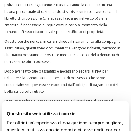
polizia i quali raccoglieranno e trascriveranno la denuncia. In una
buona percentuale di casi quando si subisce un furto d’auto anche il
libretto di circolazione (che spesso lasciamo nel veicolo) viene
smarrito, è necessario dunque comunicarlo al momento della
denuncia. Stesso discorso vale per il certificato di proprietà.
Questo perché nei casi in cui si richiede il risarcimento alla compagnia
assicurativa, questi sono documenti che vengono richiesti, pertanto in
alternativa possiamo dimostrare mediante la copia della denuncia di
non esserne più in possesso.
Dopo aver fatto tale passaggio è necessario recarsi al PRA per
richiedere la "Annotazione di perdita di possesso" che serve
sostanzialmente per essere esonerati dall’obbligo di pagamento del
bollo sul veicolo rubato.
Di solito per fare quest’operazione serve il certificato di proprietà
dell’auto, nel caso questo fosse stato rubato con quest’ultima,
Questo sito web utilizza i cookie
direttamente tramite il pra compileremo un modello utile ad ottenere
un certificato aggiornato.
Per offrirti un'esperienza di navigazione sempre migliore,
questo sito utilizza cookie propri e di terze parti, partner
Entro 3 giorni dal furto dobbiamo farne comunicazione