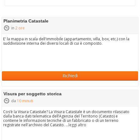
Planimetria Catastale
in
2 ore
E' la mappa in scala dell'immobile (appartamento, villa, box, etc.) con la
suddivisione interna dei diversi locali di cui è composto.
Richiedi
Visura per soggetto storica
da
10 minuti
Cos’è la Visura Catastale? La Visura Catastale è un documento rilasciato
dalla banca dati telematica dell’Agenzia del Territorio (Catasto) e
contiene le informazioni tecniche di un fabbricato o di un terreno
registrate nell'archivio del Catasto.
...leggi altro