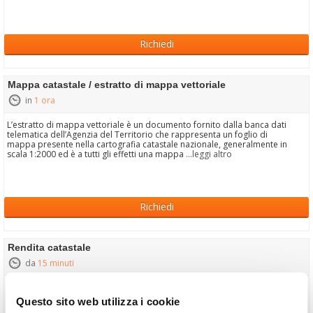
Richiedi
Mappa catastale / estratto di mappa vettoriale
in
1 ora
L’estratto di mappa vettoriale è un documento fornito dalla banca dati
telematica dell’Agenzia del Territorio che rappresenta un foglio di
mappa presente nella cartografia catastale nazionale, generalmente in
scala 1:2000 ed è a tutti gli effetti una mappa
...leggi altro
Richiedi
Rendita catastale
da
15 minuti
La
fornisce un valore fiscale presente per tutti gli
Rendita Catastale
immobili registrati all'Agenzia del Territorio, e viene utilizzato per
Questo sito web utilizza i cookie
calcolare alcune imposte, quali ad esempio IMU e TASI, successioni e