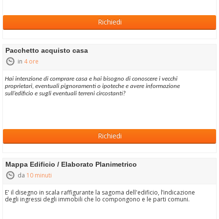
Richiedi
Pacchetto acquisto casa
in
4 ore
Hai intenzione di comprare casa e hai bisogno di conoscere i vecchi
proprietari, eventuali pignoramenti o ipoteche e avere informazione
sull’edificio e sugli eventuali terreni circostanti?
Richiedi
Mappa Edificio / Elaborato Planimetrico
da
10 minuti
E' il disegno in scala raffigurante la sagoma dell'edificio, l’indicazione
degli ingressi degli immobili che lo compongono e le parti comuni.