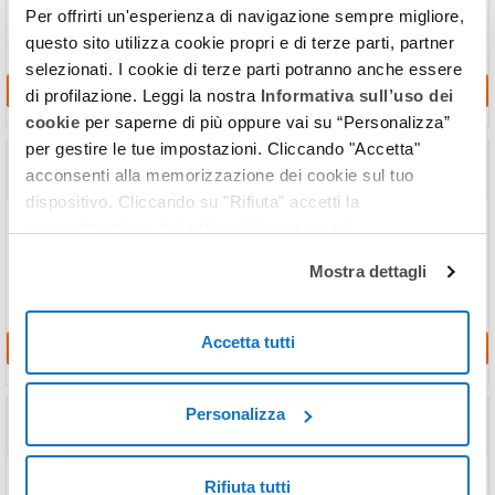
donazioni.
Per offrirti un'esperienza di navigazione sempre migliore,
questo sito utilizza cookie propri e di terze parti, partner
selezionati. I cookie di terze parti potranno anche essere
Richiedi
di profilazione. Leggi la nostra
Informativa sull’uso dei
cookie
per saperne di più oppure vai su “Personalizza”
per gestire le tue impostazioni. Cliccando "Accetta"
Calcolo della Superficie da Planimetria
acconsenti alla memorizzazione dei cookie sul tuo
in
4 ore
dispositivo. Cliccando su "Rifiuta" accetti la
Affidati ai nostri tecnici per calcolare rapidamente la superficie netta
memorizzazione dei soli cookie necessari.
(calpestabile) e commerciale del tuo immobile.
Mostra dettagli
Accetta tutti
Richiedi
Casacheck
Personalizza
in
4 ore
In un unico servizio tutte le verifiche da effettuare per comprare o
Rifiuta tutti
vendere casa serenamente.