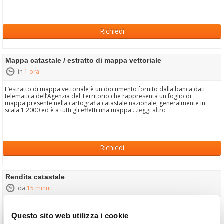
Richiedi
Mappa catastale / estratto di mappa vettoriale
in
1 ora
L’estratto di mappa vettoriale è un documento fornito dalla banca dati
telematica dell’Agenzia del Territorio che rappresenta un foglio di
mappa presente nella cartografia catastale nazionale, generalmente in
scala 1:2000 ed è a tutti gli effetti una mappa
...leggi altro
Richiedi
Rendita catastale
da
15 minuti
La
fornisce un valore fiscale presente per tutti gli
Rendita Catastale
immobili registrati all'Agenzia del Territorio, e viene utilizzato per
Questo sito web utilizza i cookie
calcolare alcune imposte, quali ad esempio IMU e TASI, successioni e