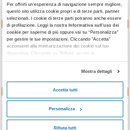
donazioni.
Per offrirti un'esperienza di navigazione sempre migliore,
questo sito utilizza cookie propri e di terze parti, partner
selezionati. I cookie di terze parti potranno anche essere
Richiedi
di profilazione. Leggi la nostra
Informativa sull’uso dei
cookie
per saperne di più oppure vai su “Personalizza”
per gestire le tue impostazioni. Cliccando "Accetta"
Calcolo della Superficie da Planimetria
acconsenti alla memorizzazione dei cookie sul tuo
in
4 ore
dispositivo. Cliccando su "Rifiuta" accetti la
Affidati ai nostri tecnici per calcolare rapidamente la superficie netta
memorizzazione dei soli cookie necessari.
(calpestabile) e commerciale del tuo immobile.
Mostra dettagli
Accetta tutti
Richiedi
Casacheck
Personalizza
in
4 ore
In un unico servizio tutte le verifiche da effettuare per comprare o
Rifiuta tutti
vendere casa serenamente.