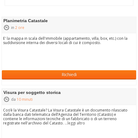
Planimetria Catastale
in
2 ore
E' la mappa in scala dell'immobile (appartamento, villa, box, etc.) con la
suddivisione interna dei diversi locali di cui è composto.
Richiedi
Visura per soggetto storica
da
10 minuti
Cos’è la Visura Catastale? La Visura Catastale è un documento rilasciato
dalla banca dati telematica dell’Agenzia del Territorio (Catasto) e
contiene le informazioni tecniche di un fabbricato o di un terreno
registrate nell'archivio del Catasto.
...leggi altro