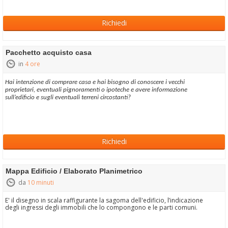
Richiedi
Pacchetto acquisto casa
in
4 ore
Hai intenzione di comprare casa e hai bisogno di conoscere i vecchi
proprietari, eventuali pignoramenti o ipoteche e avere informazione
sull’edificio e sugli eventuali terreni circostanti?
Richiedi
Mappa Edificio / Elaborato Planimetrico
da
10 minuti
E' il disegno in scala raffigurante la sagoma dell'edificio, l’indicazione
degli ingressi degli immobili che lo compongono e le parti comuni.