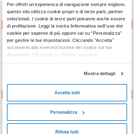
donazioni.
Per offrirti un'esperienza di navigazione sempre migliore,
questo sito utilizza cookie propri e di terze parti, partner
selezionati. I cookie di terze parti potranno anche essere
Richiedi
di profilazione. Leggi la nostra
Informativa sull’uso dei
cookie
per saperne di più oppure vai su “Personalizza”
per gestire le tue impostazioni. Cliccando "Accetta"
Calcolo della Superficie da Planimetria
acconsenti alla memorizzazione dei cookie sul tuo
in
4 ore
dispositivo. Cliccando su "Rifiuta" accetti la
Affidati ai nostri tecnici per calcolare rapidamente la superficie netta
memorizzazione dei soli cookie necessari.
(calpestabile) e commerciale del tuo immobile.
Mostra dettagli
Accetta tutti
Richiedi
Casacheck
Personalizza
in
4 ore
In un unico servizio tutte le verifiche da effettuare per comprare o
Rifiuta tutti
vendere casa serenamente.