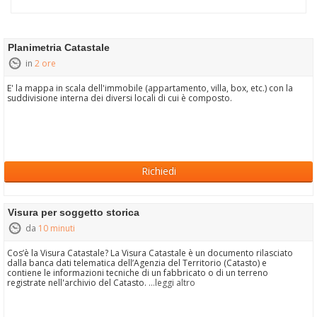
Planimetria Catastale
in
2 ore
E' la mappa in scala dell'immobile (appartamento, villa, box, etc.) con la
suddivisione interna dei diversi locali di cui è composto.
Richiedi
Visura per soggetto storica
da
10 minuti
Cos’è la Visura Catastale? La Visura Catastale è un documento rilasciato
dalla banca dati telematica dell’Agenzia del Territorio (Catasto) e
contiene le informazioni tecniche di un fabbricato o di un terreno
registrate nell'archivio del Catasto.
...leggi altro