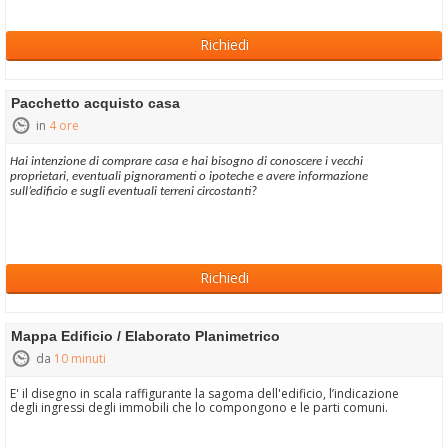
Richiedi
Pacchetto acquisto casa
in
4 ore
Hai intenzione di comprare casa e hai bisogno di conoscere i vecchi
proprietari, eventuali pignoramenti o ipoteche e avere informazione
sull’edificio e sugli eventuali terreni circostanti?
Richiedi
Mappa Edificio / Elaborato Planimetrico
da
10 minuti
E' il disegno in scala raffigurante la sagoma dell'edificio, l’indicazione
degli ingressi degli immobili che lo compongono e le parti comuni.