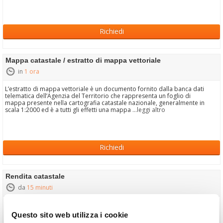
Richiedi
Mappa catastale / estratto di mappa vettoriale
in
1 ora
L’estratto di mappa vettoriale è un documento fornito dalla banca dati
telematica dell’Agenzia del Territorio che rappresenta un foglio di
mappa presente nella cartografia catastale nazionale, generalmente in
scala 1:2000 ed è a tutti gli effetti una mappa
...leggi altro
Richiedi
Rendita catastale
da
15 minuti
La
fornisce un valore fiscale presente per tutti gli
Rendita Catastale
immobili registrati all'Agenzia del Territorio, e viene utilizzato per
Questo sito web utilizza i cookie
calcolare alcune imposte, quali ad esempio IMU e TASI, successioni e