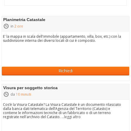
Planimetria Catastale
in
2 ore
E' la mappa in scala dell'immobile (appartamento, villa, box, etc.) con la
suddivisione interna dei diversi locali di cui è composto.
Richiedi
Visura per soggetto storica
da
10 minuti
Cos’è la Visura Catastale? La Visura Catastale è un documento rilasciato
dalla banca dati telematica dell’Agenzia del Territorio (Catasto) e
contiene le informazioni tecniche di un fabbricato o di un terreno
registrate nell'archivio del Catasto.
...leggi altro