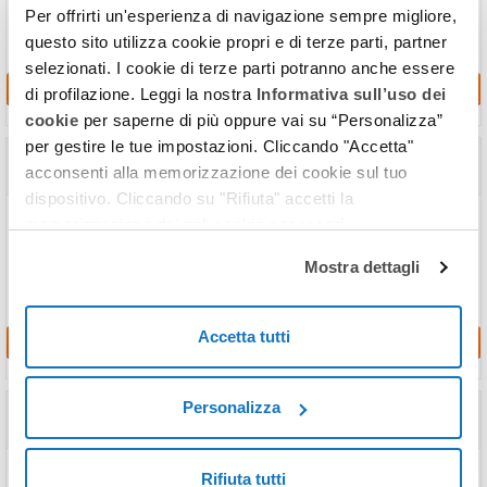
donazioni.
Per offrirti un'esperienza di navigazione sempre migliore,
questo sito utilizza cookie propri e di terze parti, partner
selezionati. I cookie di terze parti potranno anche essere
Richiedi
di profilazione. Leggi la nostra
Informativa sull’uso dei
cookie
per saperne di più oppure vai su “Personalizza”
per gestire le tue impostazioni. Cliccando "Accetta"
Calcolo della Superficie da Planimetria
acconsenti alla memorizzazione dei cookie sul tuo
in
4 ore
dispositivo. Cliccando su "Rifiuta" accetti la
Affidati ai nostri tecnici per calcolare rapidamente la superficie netta
memorizzazione dei soli cookie necessari.
(calpestabile) e commerciale del tuo immobile.
Mostra dettagli
Accetta tutti
Richiedi
Casacheck
Personalizza
in
4 ore
In un unico servizio tutte le verifiche da effettuare per comprare o
Rifiuta tutti
vendere casa serenamente.