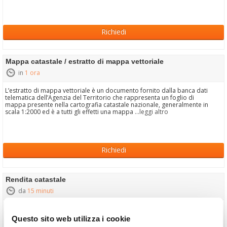
Richiedi
Mappa catastale / estratto di mappa vettoriale
in
1 ora
L’estratto di mappa vettoriale è un documento fornito dalla banca dati
telematica dell’Agenzia del Territorio che rappresenta un foglio di
mappa presente nella cartografia catastale nazionale, generalmente in
scala 1:2000 ed è a tutti gli effetti una mappa
...leggi altro
Richiedi
Rendita catastale
da
15 minuti
La
fornisce un valore fiscale presente per tutti gli
Rendita Catastale
immobili registrati all'Agenzia del Territorio, e viene utilizzato per
Questo sito web utilizza i cookie
calcolare alcune imposte, quali ad esempio IMU e TASI, successioni e