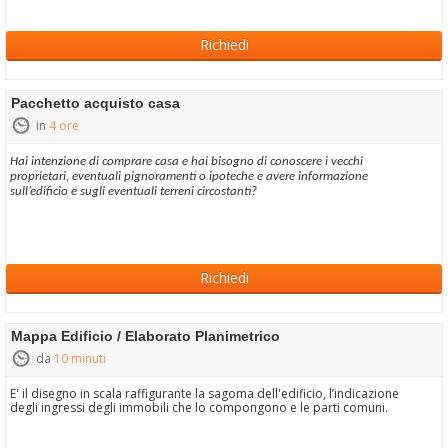
Richiedi
Pacchetto acquisto casa
in
4 ore
Hai intenzione di comprare casa e hai bisogno di conoscere i vecchi
proprietari, eventuali pignoramenti o ipoteche e avere informazione
sull’edificio e sugli eventuali terreni circostanti?
Richiedi
Mappa Edificio / Elaborato Planimetrico
da
10 minuti
E' il disegno in scala raffigurante la sagoma dell'edificio, l’indicazione
degli ingressi degli immobili che lo compongono e le parti comuni.